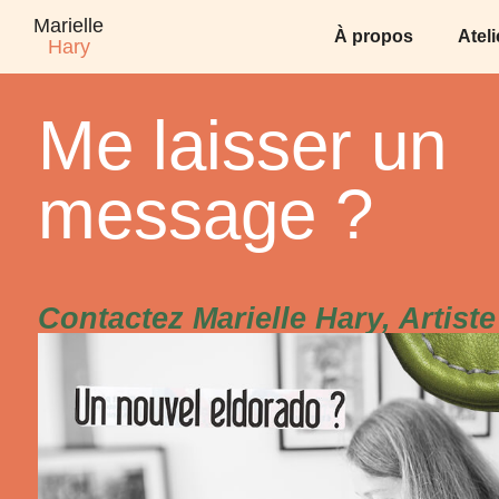
Marielle
À propos
Atel
Hary
Me laisser un
message ?
Contactez Marielle Hary, Artiste