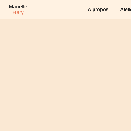
Marielle
À propos
Atel
Hary