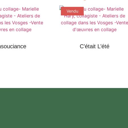
Vendu
insouciance
C’était L’été